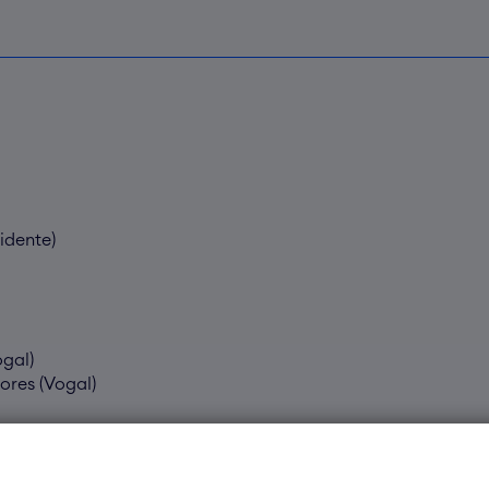
idente)
gal)
ores (Vogal)