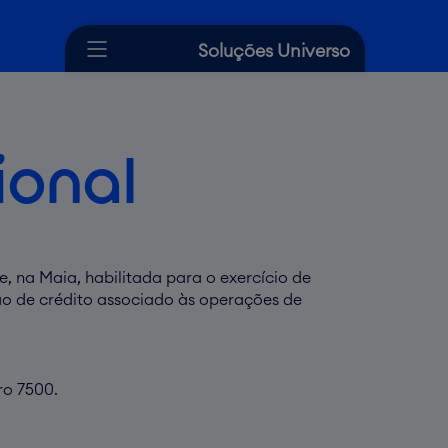
Soluções Universo
Cartão de Crédito
Crédito
ional
Seguros
Dicas Universo
Ajuda
e, na Maia, habilitada para o exercício de
ão de crédito associado às operações de
ro 7500.