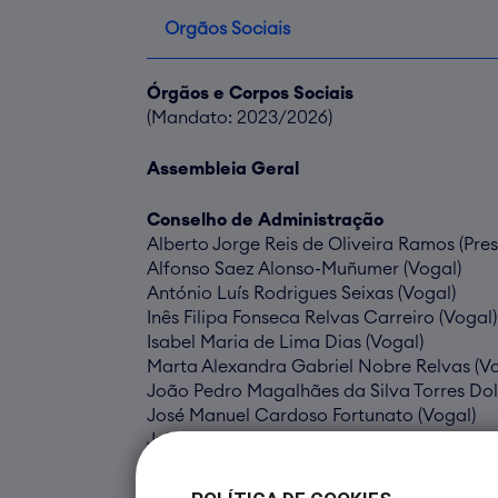
Orgãos Sociais
Órgãos e Corpos Sociais
(Mandato: 2023/2026)
Assembleia Geral
Conselho de Administração
Alberto Jorge Reis de Oliveira Ramos (Pres
Alfonso Saez Alonso-Muñumer (Vogal)
António Luís Rodrigues Seixas (Vogal)
Inês Filipa Fonseca Relvas Carreiro (Vogal)
Isabel Maria de Lima Dias (Vogal)
Marta Alexandra Gabriel Nobre Relvas (Vo
João Pedro Magalhães da Silva Torres Dol
José Manuel Cardoso Fortunato (Vogal)
Julio Gabriel Zapatero Gaviria (Vogal)
Sandra Castrucci Di Moise (Vogal)