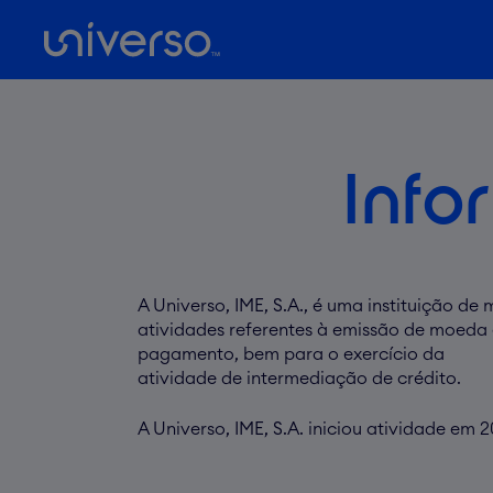
Skip
to
main
content
Info
Prima [enter] para pesquisar ou [esc] para fechar
A Universo, IME, S.A., é uma instituição de
atividades referentes à emissão de moeda
pagamento, bem para o exercício da
atividade de intermediação de crédito.
A Universo, IME, S.A. iniciou atividade em