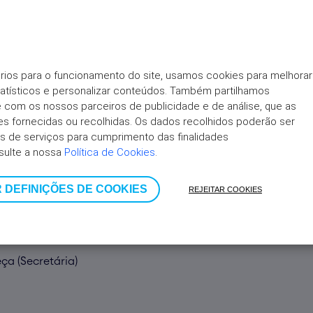
rios para o funcionamento do site, usamos cookies para melhorar 
gal)
tatísticos e personalizar conteúdos. Também partilhamos 
ite com os nossos parceiros de publicidade e de análise, que as 
 fornecidas ou recolhidas. Os dados recolhidos poderão ser 
 de serviços para cumprimento das finalidades 
ores (Vogal)
sulte a nossa 
Política de Cookies
.
 DEFINIÇÕES DE COOKIES
REJEITAR COOKIES
ciedade de Revisores de Contas, Lda. (SROC n.º 183)
ça (Secretária)