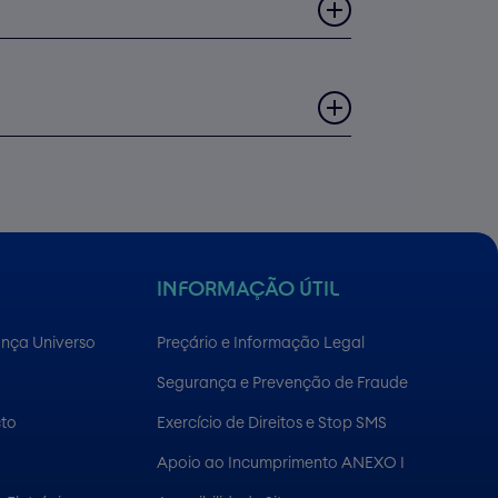
rupção e estabelece o Regime Geral de
o e Infrações Conexas, que poderá
Download
Download
INFORMAÇÃO ÚTIL
egularidades e Infrações de forma livre,
ança Universo
Preçário e Informação Legal
Download
e conduta, protegendo os interesses
Segurança e Prevenção de Fraude
cto
Exercício de Direitos e Stop SMS
s e internacionais em matéria de governo
Download
Apoio ao Incumprimento ANEXO I